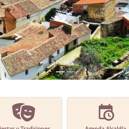
CONOCE
El municipio de Capilla
Más Información
iestas y Tradiciones
Agenda Alcaldía