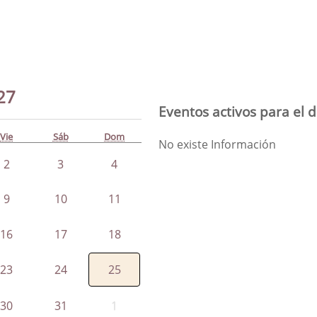
27
Eventos activos para el d
Vie
Sáb
Dom
No existe Información
2
3
4
9
10
11
16
17
18
23
24
25
30
31
1