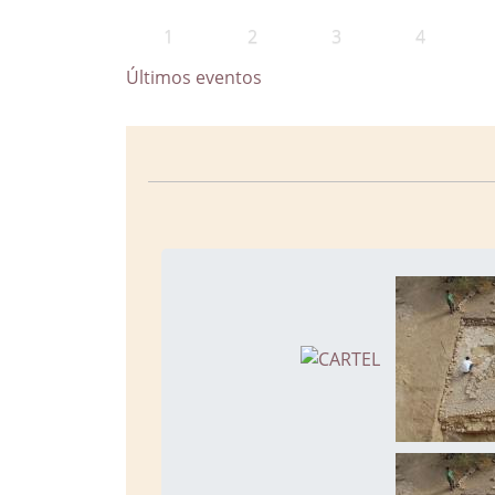
1
2
3
4
Últimos eventos