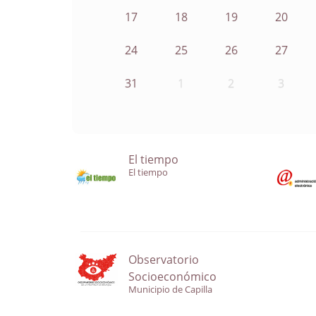
17
18
19
20
24
25
26
27
31
1
2
3
El tiempo
El tiempo
Observatorio
Socioeconómico
Municipio de Capilla