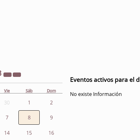
3
Eventos activos para el d
Vie
Sáb
Dom
No existe Información
30
1
2
7
8
9
14
15
16