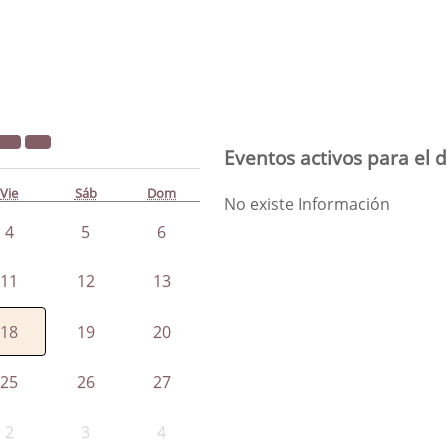
Eventos activos para el d
Vie
Sáb
Dom
No existe Información
4
5
6
11
12
13
18
19
20
25
26
27
2
3
4