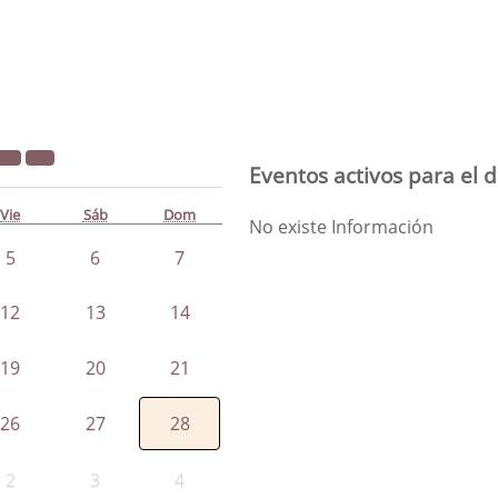
Eventos activos para el d
Vie
Sáb
Dom
No existe Información
5
6
7
12
13
14
19
20
21
26
27
28
2
3
4