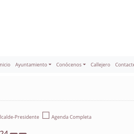
Inicio
Ayuntamiento
Conócenos
Callejero
Contact
☐
lcalde-Presidente
Agenda Completa
024