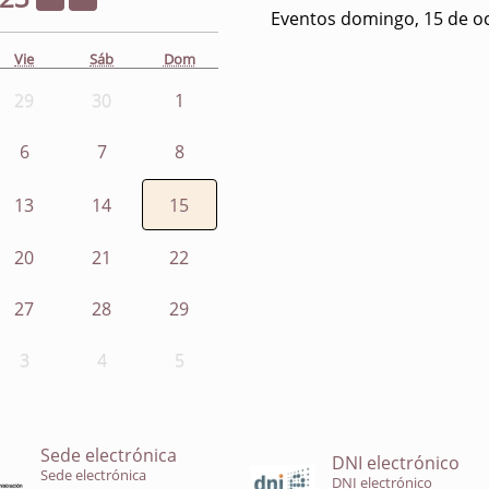
Eventos domingo, 15 de o
Vie
Sáb
Dom
29
30
1
6
7
8
13
14
15
20
21
22
27
28
29
3
4
5
Sede electrónica
DNI electrónico
Sede electrónica
DNI electrónico