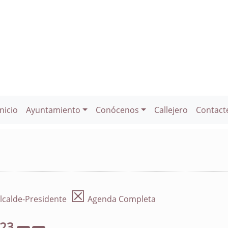
Inicio
Ayuntamiento
Conócenos
Callejero
Contact
☒
lcalde-Presidente
Agenda Completa
023