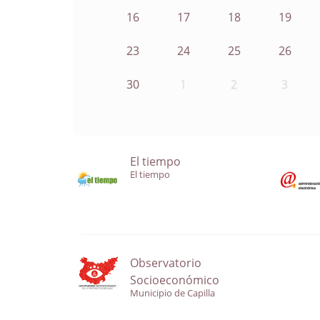
16
17
18
19
23
24
25
26
30
1
2
3
El tiempo
El tiempo
Observatorio
Socioeconómico
Municipio de Capilla