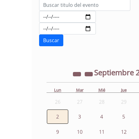
Septiembre
Lun
Mar
Mié
Jue
26
27
28
29
2
3
4
5
9
10
11
12