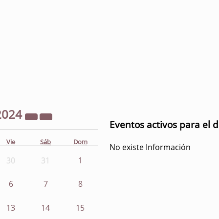
2024
Eventos activos para el 
Vie
Sáb
Dom
No existe Información
30
31
1
6
7
8
13
14
15